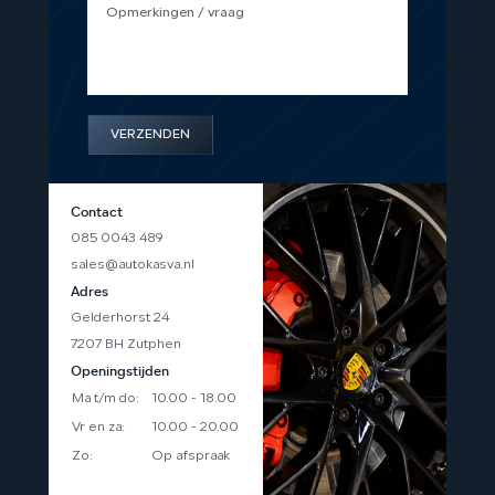
VERZENDEN
Contact
085 0043 489
sales@autokasva.nl
Adres
Gelderhorst 24
7207 BH Zutphen
Openingstijden
Ma t/m do:
10.00 - 18.00
Vr en za:
10.00 - 20.00
Zo:
Op afspraak