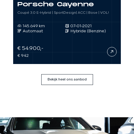
Porsche Cayenne
Coupé 3.0 E-Hybrid | SportDesign| ACC | Bose | VOL!
145.649 km
07-01-2021
Automaat
Hybride (Benzine)
€ 54.900,-
€ 942
Bekijk heel ons aanbod