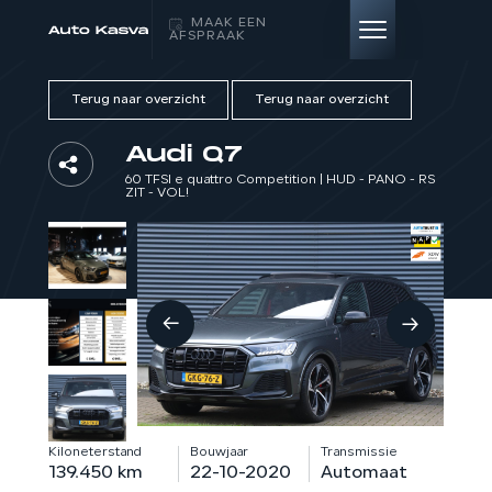
MAAK EEN
AFSPRAAK
Terug naar overzicht
Terug naar overzicht
HOME
Audi Q7
AANBOD
60 TFSI e quattro Competition | HUD - PANO - RS
ZIT - VOL!
DIENSTEN
VERKOCHT
OVER ONS
CONTACT
Kiloneterstand
Bouwjaar
Transmissie
139.450 km
22-10-2020
Automaat