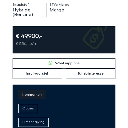
Brandstof
BTW/Marge
Hybride
Marge
(Benzine)
€ 49.900,-
€ 856,- p/m
Whatsapp ons
Inruilvoorstel
Ik heb interesse
Kenmerken
Opties
Omschrijving