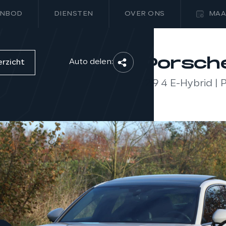
NBOD
DIENSTEN
OVER ONS
MAA
Porsch
Auto delen:
erzicht
2.9 4 E-Hybrid | 