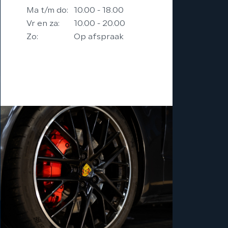
Ma t/m do:
10.00 - 18.00
Vr en za:
10.00 - 20.00
Zo:
Op afspraak
Eventueel avonden ook
mogelijk op afspraak.