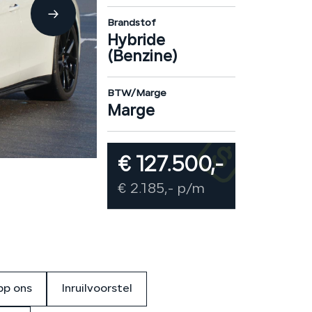
Brandstof
Hybride
(Benzine)
BTW/Marge
Marge
€ 127.500,-
€ 2.185,- p/m
p ons
Inruilvoorstel