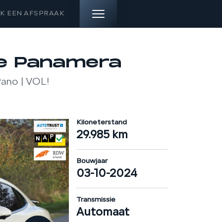
K EEN AFSPRAAK
HOME
e Panamera
Pano | VOL!
AANBOD
DIENSTEN
Kiloneterstand
29.985 km
VERKOCHT
OVER ONS
Bouwjaar
03-10-2024
CONTACT
Transmissie
Automaat