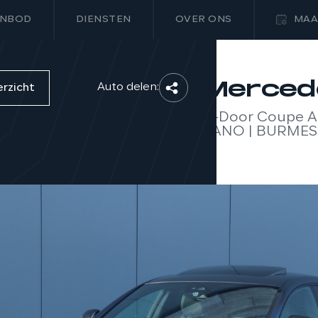
NBOD
DIENSTEN
OVER ONS
MAA
Merced
Auto delen:
erzicht
4-Door Coupe A
PANO | BURMEST