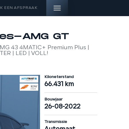
K EEN AFSPRAAK
HOME
es-AMG GT
MG 43 4MATIC+ Premium Plus |
AANBOD
ER | LED | VOLL!
DIENSTEN
Kiloneterstand
VERKOCHT
66.431 km
OVER ONS
Bouwjaar
26-08-2022
CONTACT
Transmissie