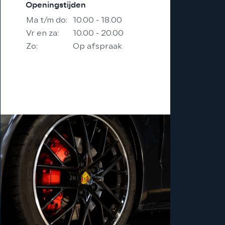
Openingstijden
Ma t/m do:
10.00 - 18.00
Vr en za:
10.00 - 20.00
Zo:
Op afspraak
Eventueel avonden ook
mogelijk op afspraak.