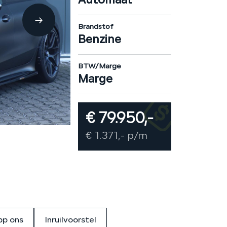
Automaat
Brandstof
Benzine
BTW/Marge
Marge
€ 79.950,-
€ 1.371,- p/m
p ons
Inruilvoorstel