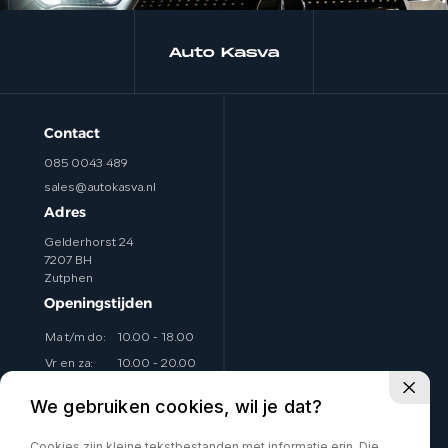
Contact
085 0043 489
sales@autokasva.nl
Adres
Gelderhorst 24
7207 BH
Zutphen
Openingstijden
Ma t/m do:
10.00 - 18.00
Vr en za:
10.00 - 20.00
Zo:
Op afspraak
We gebruiken cookies, wil je dat?
Eventueel avonden ook
Cookies zijn kleine tekstbestanden met informatie erin. Die