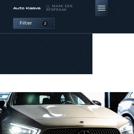
MAAK EEN
AFSPRAAK
Filter
2
HOME
AANBOD
DIENSTEN
VERKOCHT
OVER ONS
CONTACT