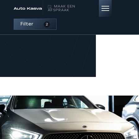
MAAK EEN
AFSPRAAK
Filter
2
HOME
AANBOD
DIENSTEN
VERKOCHT
OVER ONS
CONTACT