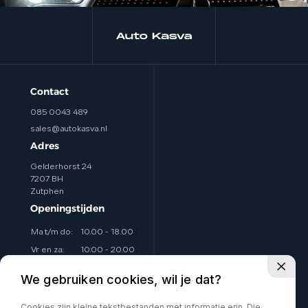
Contact
085 0043 489
sales@autokasva.nl
Adres
Gelderhorst 24
7207 BH
Zutphen
Openingstijden
Ma t/m do:
10.00 - 18.00
Vr en za:
10.00 - 20.00
Zo:
Op afspraak
We gebruiken cookies, wil je dat?
Eventueel avonden ook
Cookies zijn kleine tekstbestanden met informatie erin. Die