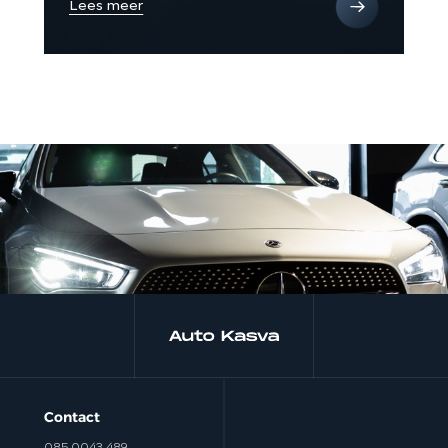
Lees meer
Le
Contact
085 0043 489