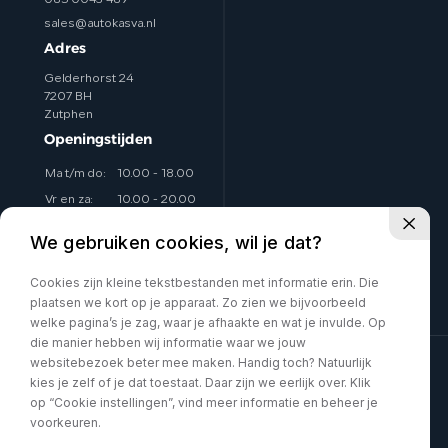
sales@autokasva.nl
Adres
Gelderhorst 24
7207 BH
Zutphen
Openingstijden
Ma t/m do:
10.00 - 18.00
Vr en za:
10.00 - 20.00
Zo:
Op afspraak
We gebruiken cookies, wil je dat?
Eventueel avonden ook
Cookies zijn kleine tekstbestanden met informatie erin. Die
mogelijk op afspraak.
plaatsen we kort op je apparaat. Zo zien we bijvoorbeeld
welke pagina’s je zag, waar je afhaakte en wat je invulde. Op
die manier hebben wij informatie waar we jouw
websitebezoek beter mee maken. Handig toch? Natuurlijk
Privacy policy
kies je zelf of je dat toestaat. Daar zijn we eerlijk over. Klik
Volg ons:
op “Cookie instellingen”, vind meer informatie en beheer je
voorkeuren.