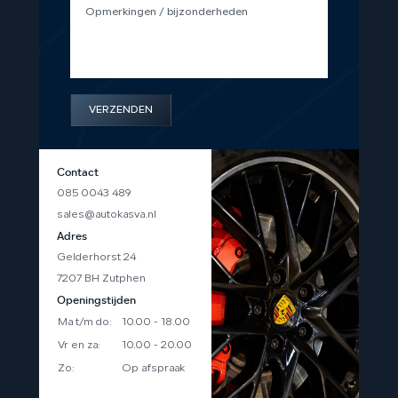
VERZENDEN
Contact
085 0043 489
sales@autokasva.nl
Adres
Gelderhorst 24
7207 BH Zutphen
Openingstijden
Ma t/m do:
10.00 - 18.00
Vr en za:
10.00 - 20.00
Zo:
Op afspraak