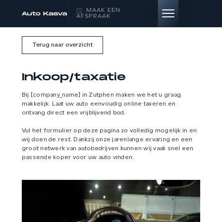
MAAK EEN
AFSPRAAK
Terug naar overzicht
HOME
Inkoop/taxatie
AANBOD
Bij [company_name] in Zutphen maken we het u graag
makkelijk. Laat uw auto eenvoudig online taxeren en
DIENSTEN
ontvang direct een vrijblijvend bod.
Vul het formulier op deze pagina zo volledig mogelijk in en
VERKOCHT
wij doen de rest. Dankzij onze jarenlange ervaring en een
groot netwerk van autobedrijven kunnen wij vaak snel een
passende koper voor uw auto vinden.
OVER ONS
CONTACT