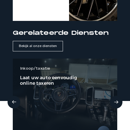
Eventueel avonden ook
mogelijk op afspraak.
Gerelateerde Diensten
Bekijk al onze diensten
Inkoop/taxatie
Fi
Laat uw auto eenvoudig
Li
online taxeren
be