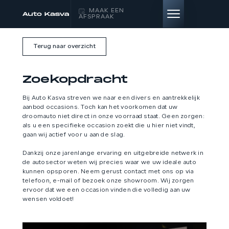
MAAK EEN
AFSPRAAK
Terug naar overzicht
HOME
Zoekopdracht
AANBOD
Bij Auto Kasva streven we naar een divers en aantrekkelijk
aanbod occasions. Toch kan het voorkomen dat uw
DIENSTEN
droomauto niet direct in onze voorraad staat. Geen zorgen:
als u een specifieke occasion zoekt die u hier niet vindt,
gaan wij actief voor u aan de slag.
VERKOCHT
Dankzij onze jarenlange ervaring en uitgebreide netwerk in
de autosector weten wij precies waar we uw ideale auto
OVER ONS
kunnen opsporen. Neem gerust contact met ons op via
telefoon, e-mail of bezoek onze showroom. Wij zorgen
ervoor dat we een occasion vinden die volledig aan uw
CONTACT
wensen voldoet!