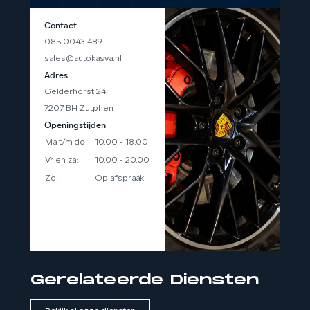
Contact
085 0043 489
sales@autokasva.nl
Adres
Gelderhorst 24
7207 BH Zutphen
Openingstijden
Ma t/m do:
10.00 - 18.00
Vr en za:
10.00 - 20.00
Zo:
Op afspraak
Eventueel avonden ook
mogelijk op afspraak.
Gerelateerde Diensten