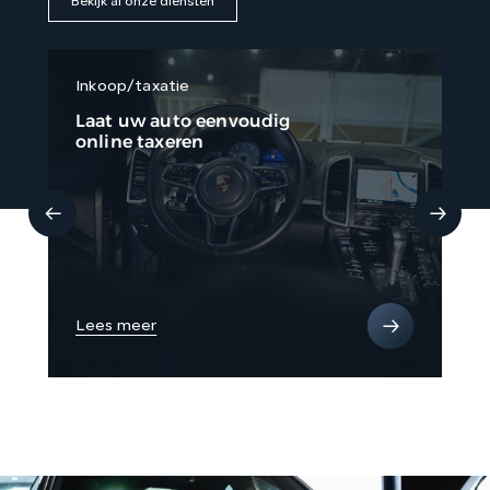
Bekijk al onze diensten
Inkoop/taxatie
Fi
Laat uw auto eenvoudig
Li
online taxeren
be
Lees meer
Le